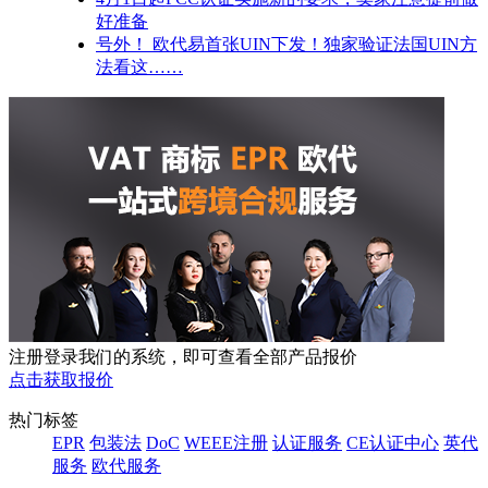
好准备
号外！ 欧代易首张UIN下发！独家验证法国UIN方
法看这……
注册登录我们的系统，即可查看全部产品报价
点击获取报价
热门标签
EPR
包装法
DoC
WEEE注册
认证服务
CE认证中心
英代
服务
欧代服务