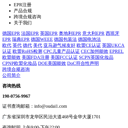
EPR注册
产品合规
跨境合规咨询
关于我们
德国EPR
法国EPR
英国EPR
奥地利EPR
意大利EPR
西班牙
EPR
瑞典EPR
德国WEEE
德国包装法
德国电池法
欧代
英代
德代
美代
亚马逊气候友好
欧盟CE认证
英国UKCA
认证
欧盟RoHS检测
CPC儿童产品认证
CEC加州能效
EPREL
欧盟能效
美国FDA注册
美国FCC认证
SCPN英国化妆品
CPNP欧盟化妆品
DOE美国能效
DoC符合性声明
跨境合规咨询
公司简介
咨询热线
190-0756-9967
证书查询邮箱：info@oudai1.com
广东省深圳市龙华区民治大道468号金华大厦1701
咨询时间 上午9:00-下午22:00