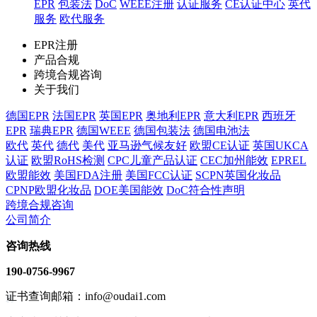
EPR
包装法
DoC
WEEE注册
认证服务
CE认证中心
英代
服务
欧代服务
EPR注册
产品合规
跨境合规咨询
关于我们
德国EPR
法国EPR
英国EPR
奥地利EPR
意大利EPR
西班牙
EPR
瑞典EPR
德国WEEE
德国包装法
德国电池法
欧代
英代
德代
美代
亚马逊气候友好
欧盟CE认证
英国UKCA
认证
欧盟RoHS检测
CPC儿童产品认证
CEC加州能效
EPREL
欧盟能效
美国FDA注册
美国FCC认证
SCPN英国化妆品
CPNP欧盟化妆品
DOE美国能效
DoC符合性声明
跨境合规咨询
公司简介
咨询热线
190-0756-9967
证书查询邮箱：info@oudai1.com