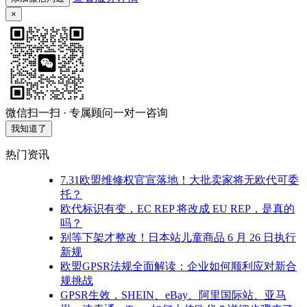
×
微信扫一扫 · 专属顾问一对一咨询
我知道了
热门资讯
7.31欧盟维修权官宣落地！大批卖家将无欧代可委
托？
欧代标识有变，EC REP 将改成 EU REP，是真的
吗？
别等下架才整改！日本站儿童商品 6 月 26 日执行
新规
欧盟GPSR法规全面解读：企业如何顺利应对新合
规挑战
GPSR生效，SHEIN、eBay、阿里国际站、亚马