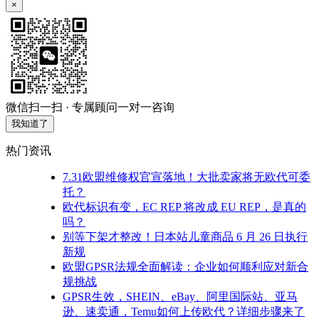
×
微信扫一扫 · 专属顾问一对一咨询
我知道了
热门资讯
7.31欧盟维修权官宣落地！大批卖家将无欧代可委
托？
欧代标识有变，EC REP 将改成 EU REP，是真的
吗？
别等下架才整改！日本站儿童商品 6 月 26 日执行
新规
欧盟GPSR法规全面解读：企业如何顺利应对新合
规挑战
GPSR生效，SHEIN、eBay、阿里国际站、亚马
逊、速卖通，Temu如何上传欧代？详细步骤来了