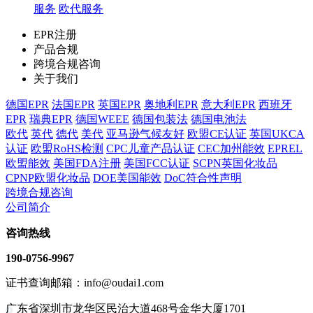
服务
欧代服务
EPR注册
产品合规
跨境合规咨询
关于我们
德国EPR
法国EPR
英国EPR
奥地利EPR
意大利EPR
西班牙
EPR
瑞典EPR
德国WEEE
德国包装法
德国电池法
欧代
英代
德代
美代
亚马逊气候友好
欧盟CE认证
英国UKCA
认证
欧盟RoHS检测
CPC儿童产品认证
CEC加州能效
EPREL
欧盟能效
美国FDA注册
美国FCC认证
SCPN英国化妆品
CPNP欧盟化妆品
DOE美国能效
DoC符合性声明
跨境合规咨询
公司简介
咨询热线
190-0756-9967
证书查询邮箱：info@oudai1.com
广东省深圳市龙华区民治大道468号金华大厦1701