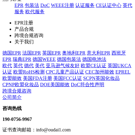
EPR
包装法
DoC
WEEE注册
认证服务
CE认证中心
英代
服务
欧代服务
EPR注册
产品合规
跨境合规咨询
关于我们
德国EPR
法国EPR
英国EPR
奥地利EPR
意大利EPR
西班牙
EPR
瑞典EPR
德国WEEE
德国包装法
德国电池法
欧代
英代
德代
美代
亚马逊气候友好
欧盟CE认证
英国UKCA
认证
欧盟RoHS检测
CPC儿童产品认证
CEC加州能效
EPREL
欧盟能效
美国FDA注册
美国FCC认证
SCPN英国化妆品
CPNP欧盟化妆品
DOE美国能效
DoC符合性声明
跨境合规咨询
公司简介
咨询热线
190-0756-9967
证书查询邮箱：info@oudai1.com