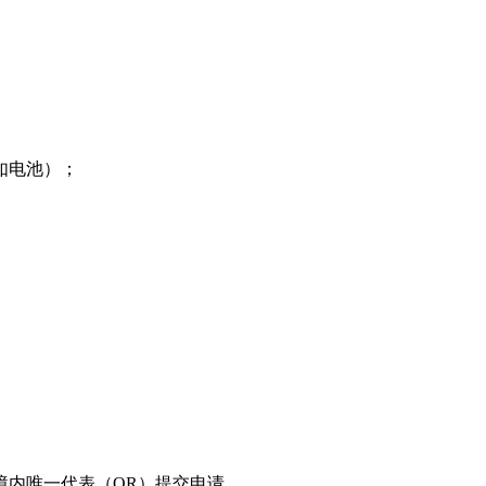
如电池）；
境内唯一代表（OR）提交申请。