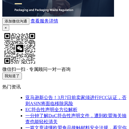
查看服务详情
添加微信沟通
×
微信扫一扫 · 专属顾问一对一咨询
我知道了
热门资讯
亚马逊新公告！3月7日前卖家须进行FCC认证，否
则ASIN将面临移除风险
EC符合性声明全方位解析
一分钟了解DoC符合性声明文件，遭到欧盟海关抽
查也能轻松清关
一篇文章读懂欧盟食品接触材料安全法规，看完你