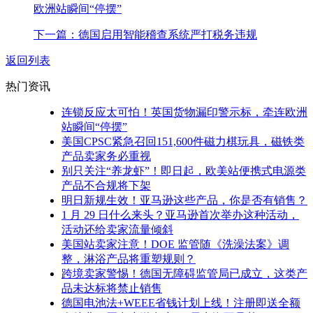
欧洲站瞬间“停摆”
下一篇：德国启用智能稽查系统严打税务违规
返回列表
热门资讯
连锁反应太可怕！英国货物漏印警示标，牵连欧洲
站瞬间“停摆”
美国CPSC紧急召回151,600件磁力棋玩具，磁铁类
产品卖家务必重视
别只关注“养龙虾”！即日起，欧美站便携式电源类
产品不合规将下架
明日新规生效！亚马逊这些产品，你是否有销售？
1 月 29 日什么来头？亚马逊首次举办这种活动，
活动还给卖家流量倾斜
美国站卖家注意！DOE 监管随《洗澡法案》调
整，淋浴产品将重塑规则？
跨境卖家警惕！德国无障碍监管局已成立，这类产
品未达标将禁止销售
德国电池法+WEEE省钱计划上线！注册即送全额