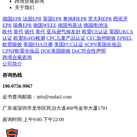
跨境合规咨询
关于我们
德国EPR
法国EPR
英国EPR
奥地利EPR
意大利EPR
西班牙
EPR
瑞典EPR
德国WEEE
德国包装法
德国电池法
欧代
英代
德代
美代
亚马逊气候友好
欧盟CE认证
英国UKCA
认证
欧盟RoHS检测
CPC儿童产品认证
CEC加州能效
EPREL
欧盟能效
美国FDA注册
美国FCC认证
SCPN英国化妆品
CPNP欧盟化妆品
DOE美国能效
DoC符合性声明
跨境合规咨询
公司简介
咨询热线
190-0756-9967
证书查询邮箱：info@oudai1.com
广东省深圳市龙华区民治大道468号金华大厦1701
咨询时间 上午9:00-下午22:00