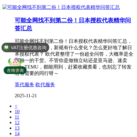
可能全网找不到第二份！日本授权代表精华问
答汇总
可能全网找不到第二份！日本授权代表精华问答汇总，
VAT注册优惠咨询
日代新规出台后，新规有什么变化？怎么更好地了解日
全球商标专利注册
本授权代表？ 欧代君整理了一份超全问答，大概率是全
网独一的干货。不管你是做独立站还是亚马逊、速卖
通、TEMU，都能用到，赶紧收藏查看，也别忘了转发
给有需要的同行呀～
英代服务
欧代服务
2025-11-21
<
10
11
12
13
14