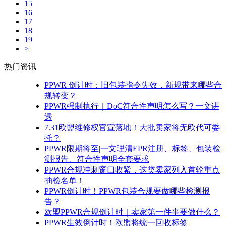
15
16
17
18
19
>
热门资讯
PPWR 倒计时：旧包装指令失效，新规带来哪些合
规转变？
PPWR强制执行｜DoC符合性声明怎么写？一文讲
透
7.31欧盟维修权官宣落地！大批卖家将无欧代可委
托？
PPWR限期将至|一文理清EPR注册、标签、包装检
测报告、符合性声明全套要求
PPWR合规冲刺窗口收紧，这类卖家列入首轮重点
抽检名单！
PPWR倒计时！PPWR包装合规要做哪些检测报
告？
欧盟PPWR合规倒计时｜卖家第一件事要做什么？
PPWR生效倒计时！欧盟将统一回收标签