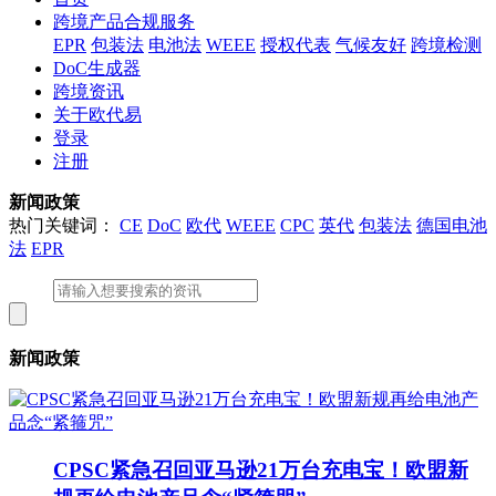
跨境产品合规服务
EPR
包装法
电池法
WEEE
授权代表
气候友好
跨境检测
DoC生成器
跨境资讯
关于欧代易
登录
注册
新闻政策
热门关键词：
CE
DoC
欧代
WEEE
CPC
英代
包装法
德国电池
法
EPR
新闻政策
CPSC紧急召回亚马逊21万台充电宝！欧盟新