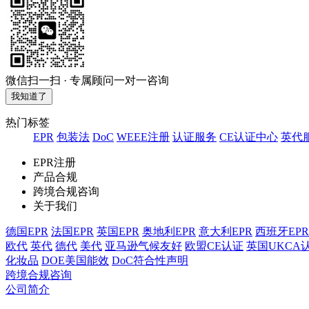
微信扫一扫 · 专属顾问一对一咨询
我知道了
热门标签
EPR
包装法
DoC
WEEE注册
认证服务
CE认证中心
英代
EPR注册
产品合规
跨境合规咨询
关于我们
德国EPR
法国EPR
英国EPR
奥地利EPR
意大利EPR
西班牙EPR
欧代
英代
德代
美代
亚马逊气候友好
欧盟CE认证
英国UKCA
化妆品
DOE美国能效
DoC符合性声明
跨境合规咨询
公司简介