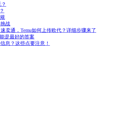
托？
吗？
新规
规挑战
逊、速卖通，Temu如何上传欧代？详细步骤来了
可能是最好的答案
全信息？这些点要注意！