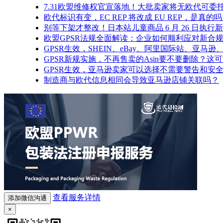
7.31欧盟维修权官宣落地！大批卖家将无欧代可委
欧代标识有变，EC REP 将改成 EU REP，是真的
别等下架才整改！日本站儿童商品 6 月 26 日执行
欧盟GPSR法规全面解读：企业如何顺利应对新合
GPSR生效，SHEIN、eBay、阿里国际站、亚马
GPSR新规实施，不再售卖的Asin要不要删除？这
GPSR生效，亚马逊卖家可以选择不需要警告和安
制造商与欧代信息相同会导致亚马逊店铺关联吗？
查看服务详情
添加微信沟通
×