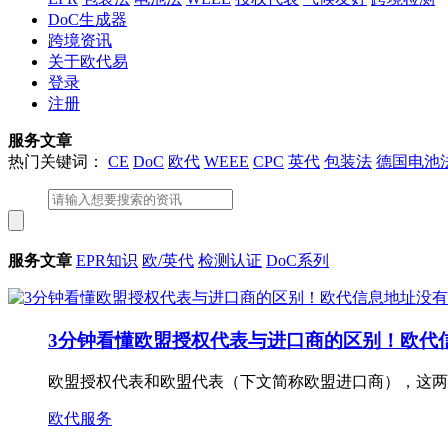
DoC生成器
跨境资讯
关于欧代易
登录
注册
服务文章
热门关键词：
CE
DoC
欧代
WEEE
CPC
英代
包装法
德国电池
服务文章
EPR知识
欧/英代
检测认证
DoC系列
3分钟看懂欧盟授权代表与进口商的区别！欧代
欧盟授权代表和欧盟代表（下文简称欧盟进口商），这两
欧代服务