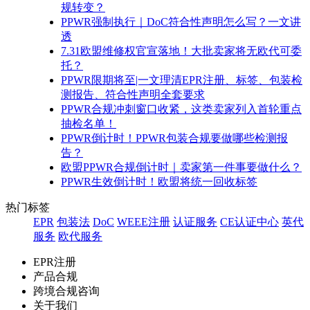
规转变？
PPWR强制执行｜DoC符合性声明怎么写？一文讲
透
7.31欧盟维修权官宣落地！大批卖家将无欧代可委
托？
PPWR限期将至|一文理清EPR注册、标签、包装检
测报告、符合性声明全套要求
PPWR合规冲刺窗口收紧，这类卖家列入首轮重点
抽检名单！
PPWR倒计时！PPWR包装合规要做哪些检测报
告？
欧盟PPWR合规倒计时｜卖家第一件事要做什么？
PPWR生效倒计时！欧盟将统一回收标签
热门标签
EPR
包装法
DoC
WEEE注册
认证服务
CE认证中心
英代
服务
欧代服务
EPR注册
产品合规
跨境合规咨询
关于我们