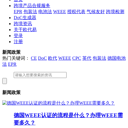
跨境产品合规服务
EPR
包装法
电池法
WEEE
授权代表
气候友好
跨境检测
DoC生成器
跨境资讯
关于欧代易
登录
注册
新闻政策
热门关键词：
CE
DoC
欧代
WEEE
CPC
英代
包装法
德国电池
法
EPR
新闻政策
德国WEEE认证的流程是什么？办理WEEE需
要多久？