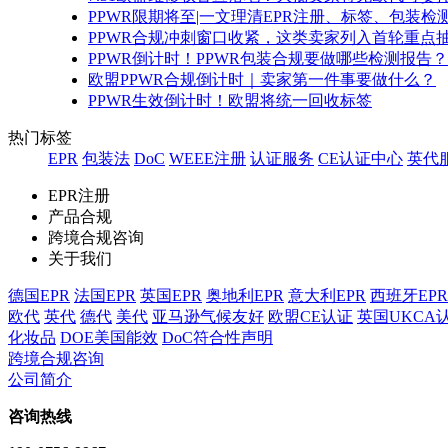
PPWR限期将至|一文理清EPR注册、标签、包装
PPWR合规冲刺窗口收紧，这类卖家列入首轮重点
PPWR倒计时！PPWR包装合规要做哪些检测报告？
欧盟PPWR合规倒计时｜卖家第一件事要做什么？
PPWR生效倒计时！欧盟将统一回收标签
热门标签
EPR
包装法
DoC
WEEE注册
认证服务
CE认证中心
英代
EPR注册
产品合规
跨境合规咨询
关于我们
德国EPR
法国EPR
英国EPR
奥地利EPR
意大利EPR
西班牙EPR
欧代
英代
德代
美代
亚马逊气候友好
欧盟CE认证
英国UKCA
化妆品
DOE美国能效
DoC符合性声明
跨境合规咨询
公司简介
咨询热线