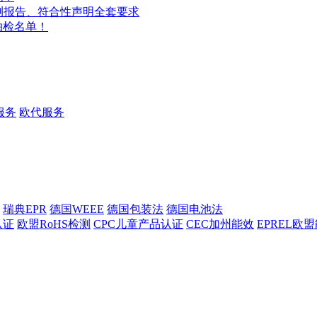
检测报告、符合性声明全套要求
抽检名单！
服务
欧代服务
瑞典EPR
德国WEEE
德国包装法
德国电池法
认证
欧盟RoHS检测
CPC儿童产品认证
CEC加州能效
EPREL欧