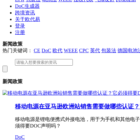
DoC生成器
跨境资讯
关于欧代易
登录
注册
新闻政策
热门关键词：
CE
DoC
欧代
WEEE
CPC
英代
包装法
德国电池
新闻政策
移动电源在亚马逊欧洲站销售需要做哪些认证？
移动电源是锂电便携式外接电池，用于为手机和其他电子
须得要DOC声明吗？
DoC