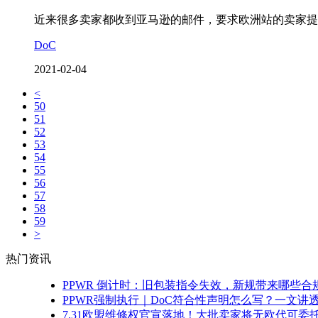
近来很多卖家都收到亚马逊的邮件，要求欧洲站的卖家提供 EC D
DoC
2021-02-04
<
50
51
52
53
54
55
56
57
58
59
>
热门资讯
PPWR 倒计时：旧包装指令失效，新规带来哪些合
PPWR强制执行｜DoC符合性声明怎么写？一文讲
7.31欧盟维修权官宣落地！大批卖家将无欧代可委