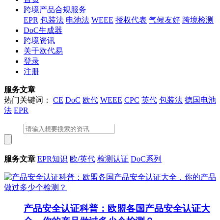
跨境产品合规服务
EPR
包装法
电池法
WEEE
授权代表
气候友好
跨境检测
DoC生成器
跨境资讯
关于欧代易
登录
注册
服务文章
热门关键词：
CE
DoC
欧代
WEEE
CPC
英代
包装法
德国电池
法
EPR
服务文章
EPR知识
欧/英代
检测认证
DoC系列
产品安全认证科普：欧盟各国产品安全认证大