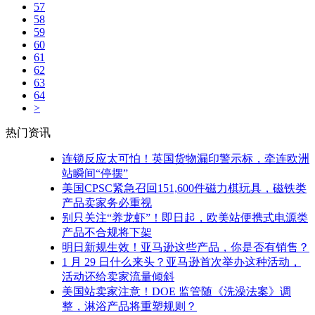
57
58
59
60
61
62
63
64
>
热门资讯
连锁反应太可怕！英国货物漏印警示标，牵连欧洲
站瞬间“停摆”
美国CPSC紧急召回151,600件磁力棋玩具，磁铁类
产品卖家务必重视
别只关注“养龙虾”！即日起，欧美站便携式电源类
产品不合规将下架
明日新规生效！亚马逊这些产品，你是否有销售？
1 月 29 日什么来头？亚马逊首次举办这种活动，
活动还给卖家流量倾斜
美国站卖家注意！DOE 监管随《洗澡法案》调
整，淋浴产品将重塑规则？