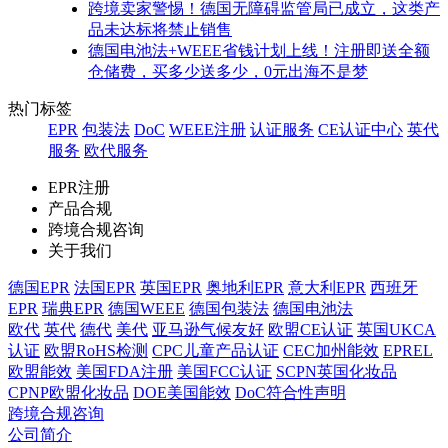
跨境卖家警惕！德国无障碍监管局已成立，这类产
品未达标将禁止销售
德国电池法+WEEE省钱计划上线！注册即送全额
仓储费，买多少送多少，0元出海不是梦
热门标签
EPR
包装法
DoC
WEEE注册
认证服务
CE认证中心
英代
服务
欧代服务
EPR注册
产品合规
跨境合规咨询
关于我们
德国EPR
法国EPR
英国EPR
奥地利EPR
意大利EPR
西班牙
EPR
瑞典EPR
德国WEEE
德国包装法
德国电池法
欧代
英代
德代
美代
亚马逊气候友好
欧盟CE认证
英国UKCA
认证
欧盟RoHS检测
CPC儿童产品认证
CEC加州能效
EPREL
欧盟能效
美国FDA注册
美国FCC认证
SCPN英国化妆品
CPNP欧盟化妆品
DOE美国能效
DoC符合性声明
跨境合规咨询
公司简介