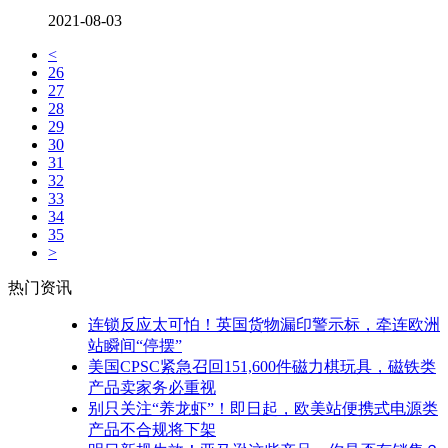
2021-08-03
<
26
27
28
29
30
31
32
33
34
35
>
热门资讯
连锁反应太可怕！英国货物漏印警示标，牵连欧洲
站瞬间“停摆”
美国CPSC紧急召回151,600件磁力棋玩具，磁铁类
产品卖家务必重视
别只关注“养龙虾”！即日起，欧美站便携式电源类
产品不合规将下架