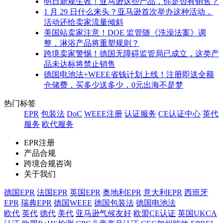
明日新规生效！亚马逊这些产品，你是否有销售？
1 月 29 日什么来头？亚马逊首次举办这种活动，
活动还给卖家流量倾斜
美国站卖家注意！DOE 监管随《洗澡法案》调
整，淋浴产品将重塑规则？
跨境卖家警惕！德国无障碍监管局已成立，这类产
品未达标将禁止销售
德国电池法+WEEE省钱计划上线！注册即送全额
仓储费，买多少送多少，0元出海不是梦
热门标签
EPR
包装法
DoC
WEEE注册
认证服务
CE认证中心
英代
服务
欧代服务
EPR注册
产品合规
跨境合规咨询
关于我们
德国EPR
法国EPR
英国EPR
奥地利EPR
意大利EPR
西班牙
EPR
瑞典EPR
德国WEEE
德国包装法
德国电池法
欧代
英代
德代
美代
亚马逊气候友好
欧盟CE认证
英国UKCA