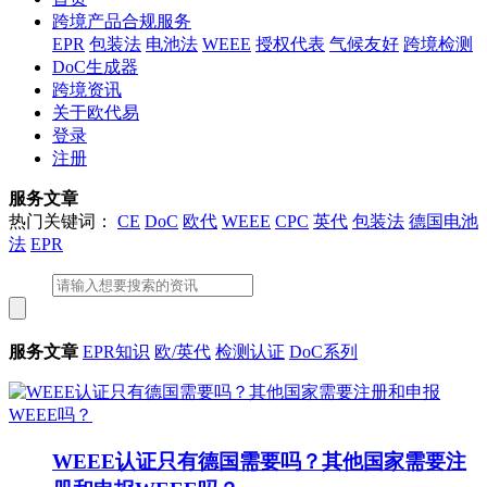
跨境产品合规服务
EPR
包装法
电池法
WEEE
授权代表
气候友好
跨境检测
DoC生成器
跨境资讯
关于欧代易
登录
注册
服务文章
热门关键词：
CE
DoC
欧代
WEEE
CPC
英代
包装法
德国电池
法
EPR
服务文章
EPR知识
欧/英代
检测认证
DoC系列
WEEE认证只有德国需要吗？其他国家需要注