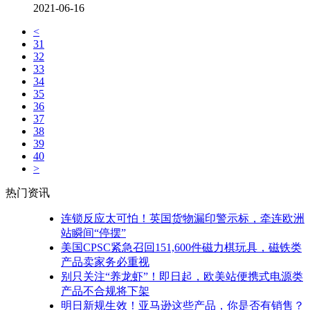
2021-06-16
<
31
32
33
34
35
36
37
38
39
40
>
热门资讯
连锁反应太可怕！英国货物漏印警示标，牵连欧洲
站瞬间“停摆”
美国CPSC紧急召回151,600件磁力棋玩具，磁铁类
产品卖家务必重视
别只关注“养龙虾”！即日起，欧美站便携式电源类
产品不合规将下架
明日新规生效！亚马逊这些产品，你是否有销售？