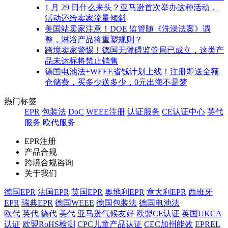
1 月 29 日什么来头？亚马逊首次举办这种活动，
活动还给卖家流量倾斜
美国站卖家注意！DOE 监管随《洗澡法案》调
整，淋浴产品将重塑规则？
跨境卖家警惕！德国无障碍监管局已成立，这类产
品未达标将禁止销售
德国电池法+WEEE省钱计划上线！注册即送全额
仓储费，买多少送多少，0元出海不是梦
热门标签
EPR
包装法
DoC
WEEE注册
认证服务
CE认证中心
英代
服务
欧代服务
EPR注册
产品合规
跨境合规咨询
关于我们
德国EPR
法国EPR
英国EPR
奥地利EPR
意大利EPR
西班牙
EPR
瑞典EPR
德国WEEE
德国包装法
德国电池法
欧代
英代
德代
美代
亚马逊气候友好
欧盟CE认证
英国UKCA
认证
欧盟RoHS检测
CPC儿童产品认证
CEC加州能效
EPREL