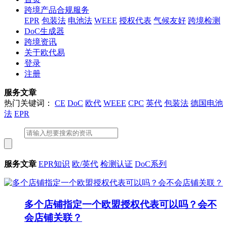
跨境产品合规服务
EPR
包装法
电池法
WEEE
授权代表
气候友好
跨境检测
DoC生成器
跨境资讯
关于欧代易
登录
注册
服务文章
热门关键词：
CE
DoC
欧代
WEEE
CPC
英代
包装法
德国电池
法
EPR
服务文章
EPR知识
欧/英代
检测认证
DoC系列
多个店铺指定一个欧盟授权代表可以吗？会不
会店铺关联？